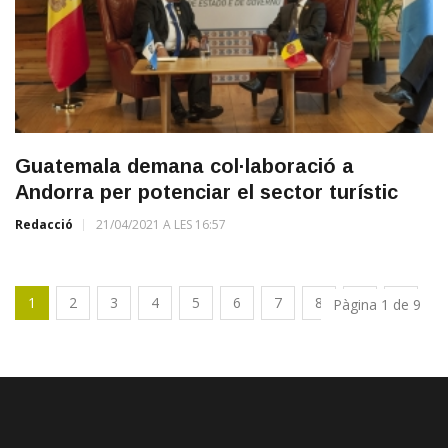
Guatemala demana col·laboració a
Andorra per potenciar el sector turístic
Redacció
21/04/2021 A LES 16:57
1
2
3
4
5
6
7
8
9
Pàgina 1 de 9