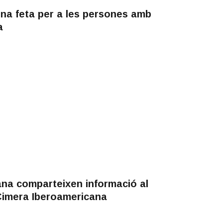
ina feta per a les persones amb
a
ana comparteixen informació al
 Cimera Iberoamericana