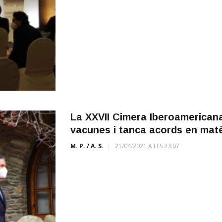
La XXVII Cimera Iberoamericana 
vacunes i tanca acords en matèr
M. P. / A. S.
21/04/2021 A LES 23:07