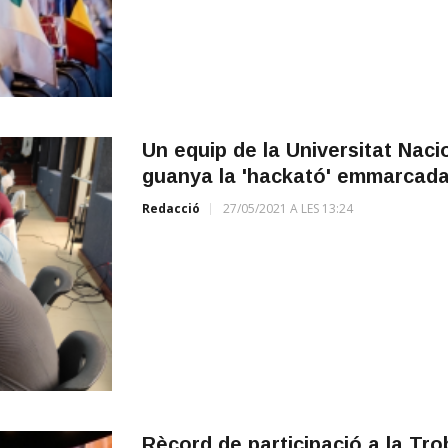
Un equip de la Universitat Nac
guanya la 'hackató' emmarcada
Redacció
27/05/2021 A LES 13:24
Rècord de participació a la Tr