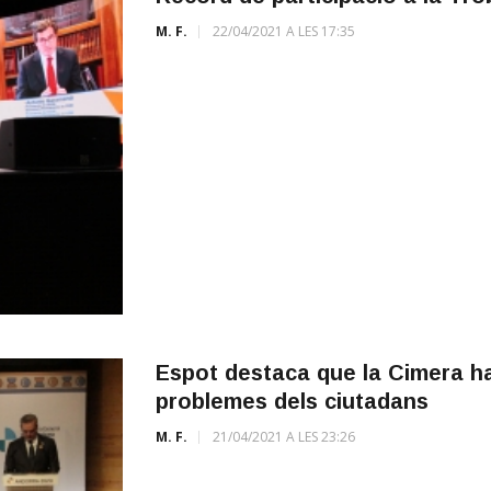
M. F.
22/04/2021 A LES 17:35
Espot destaca que la Cimera ha 
problemes dels ciutadans
M. F.
21/04/2021 A LES 23:26