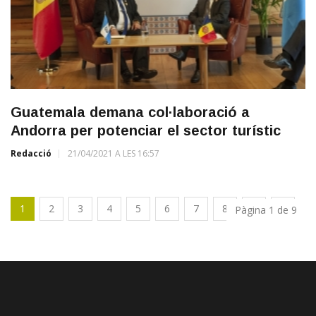
Guatemala demana col·laboració a
Andorra per potenciar el sector turístic
Redacció
21/04/2021 A LES 16:57
1
2
3
4
5
6
7
8
9
Pàgina 1 de 9