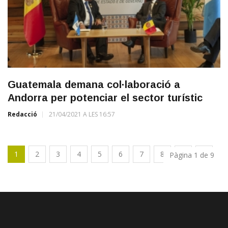
Guatemala demana col·laboració a
Andorra per potenciar el sector turístic
Redacció
21/04/2021 A LES 16:57
1
2
3
4
5
6
7
8
9
Pàgina 1 de 9