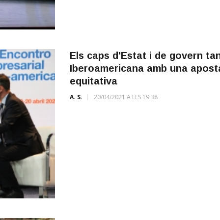
Els caps d'Estat i de govern t
Iberoamericana amb una apost
equitativa
A. S.
20/04/2021 A LES 19:38