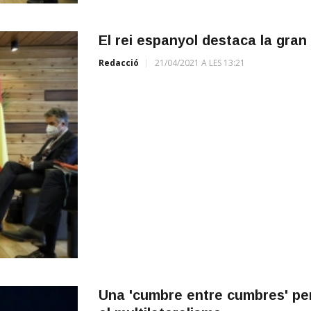
El rei espanyol destaca la gran pa
Redacció
21/04/2021 A LES 13:21
Una 'cumbre entre cumbres' per 