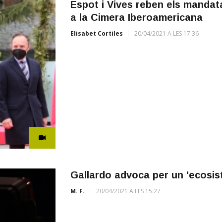
Espot i Vives reben els mandat
a la Cimera Iberoamericana
Elisabet Cortiles
20/04/2021 A LES 17:36
Gallardo advoca per un 'ecosis
M. F.
20/04/2021 A LES 15:27