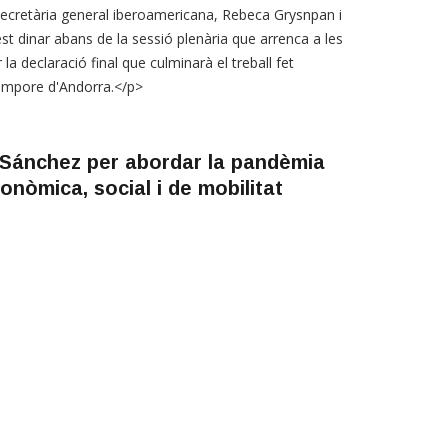
secretària general iberoamericana, Rebeca Grysnpan i
st dinar abans de la sessió plenària que arrenca a les
la declaració final que culminarà el treball fet
tempore d'Andorra.</p>
i Sánchez per abordar la pandèmia
onòmica, social i de mobilitat