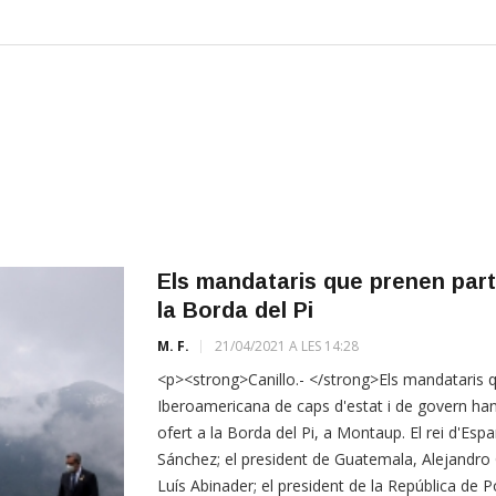
Els mandataris que prenen part
la Borda del Pi
M. F.
21/04/2021 A LES 14:28
<p><strong>Canillo.- </strong>Els mandataris q
Iberoamericana de caps d'estat i de govern han
ofert a la Borda del Pi, a Montaup. El rei d'Esp
Sánchez; el president de Guatemala, Alejandro 
Luís Abinader; el president de la República de 