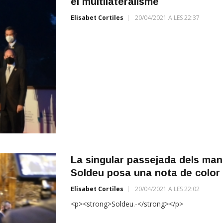
el multilateralisme
Elisabet Cortiles
20/04/2021 A LES 22:37
La singular passejada dels mand
Soldeu posa una nota de color 
Elisabet Cortiles
20/04/2021 A LES 22:02
<p><strong>Soldeu.-</strong></p>