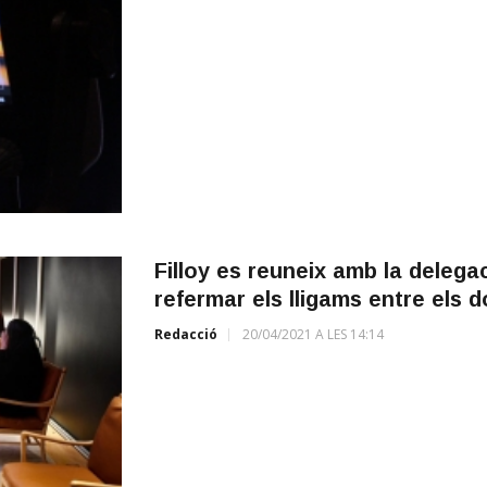
Filloy es reuneix amb la delegac
refermar els lligams entre els d
Redacció
20/04/2021 A LES 14:14