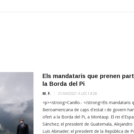
Els mandataris que prenen part
la Borda del Pi
M. F.
21/04/2021 A LES 14:28
<p><strong>Canillo.- </strong>Els mandataris q
Iberoamericana de caps d'estat i de govern han
ofert a la Borda del Pi, a Montaup. El rei d'Esp
Sánchez; el president de Guatemala, Alejandro 
Luís Abinader; el president de la República de 