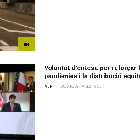
Voluntat d'entesa per reforçar 
pandèmies i la distribució equi
M. P.
20/04/2021 A LES 19:53