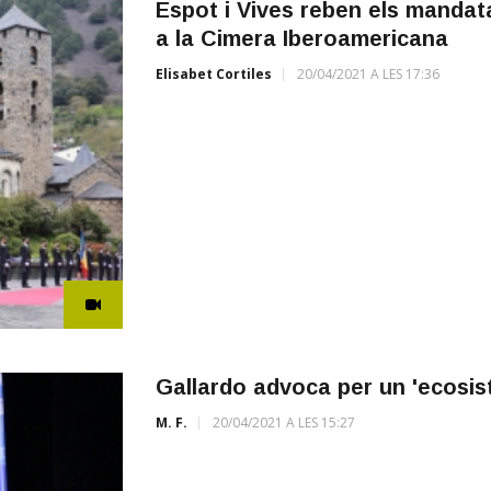
Espot i Vives reben els mandat
a la Cimera Iberoamericana
Elisabet Cortiles
20/04/2021 A LES 17:36
Gallardo advoca per un 'ecosis
M. F.
20/04/2021 A LES 15:27