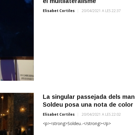
el multilateralisme
Elisabet Cortiles
20/04/2021 A LES 22:37
La singular passejada dels mand
Soldeu posa una nota de color 
Elisabet Cortiles
20/04/2021 A LES 22:02
<p><strong>Soldeu.-</strong></p>