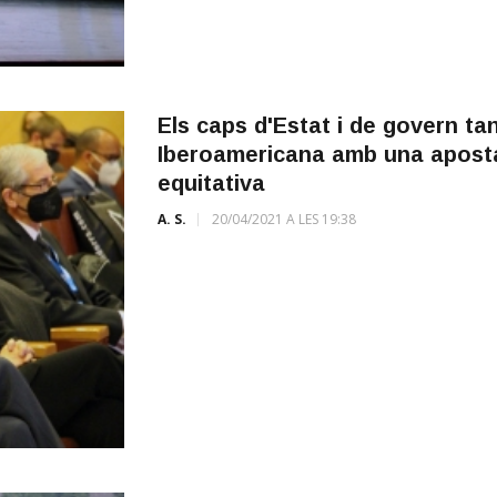
Els caps d'Estat i de govern t
Iberoamericana amb una apost
equitativa
A. S.
20/04/2021 A LES 19:38