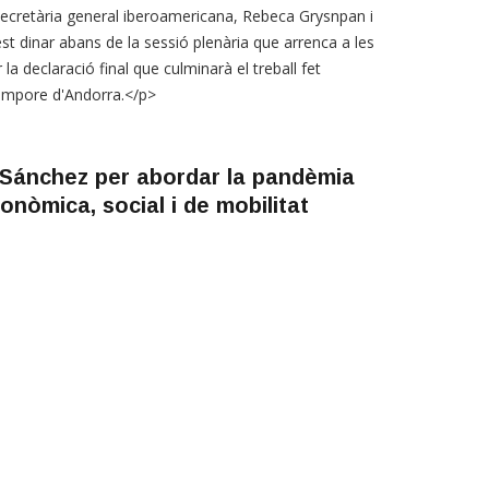
secretària general iberoamericana, Rebeca Grysnpan i
st dinar abans de la sessió plenària que arrenca a les
la declaració final que culminarà el treball fet
tempore d'Andorra.</p>
i Sánchez per abordar la pandèmia
onòmica, social i de mobilitat