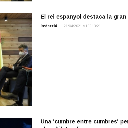
El rei espanyol destaca la gran pa
Redacció
21/04/2021 A LES 13:21
Una 'cumbre entre cumbres' per 