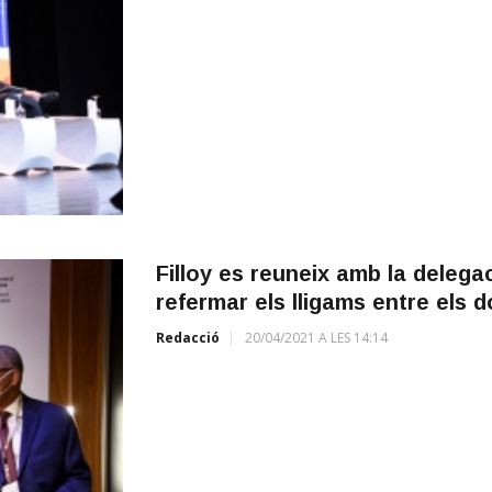
Filloy es reuneix amb la delegac
refermar els lligams entre els d
Redacció
20/04/2021 A LES 14:14