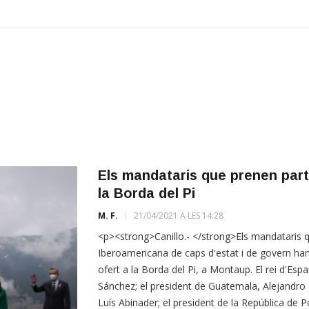
Els mandataris que prenen part
la Borda del Pi
M. F.
21/04/2021 A LES 14:28
<p><strong>Canillo.- </strong>Els mandataris q
Iberoamericana de caps d'estat i de govern han
ofert a la Borda del Pi, a Montaup. El rei d'Esp
Sánchez; el president de Guatemala, Alejandro 
Luís Abinader; el president de la República de 