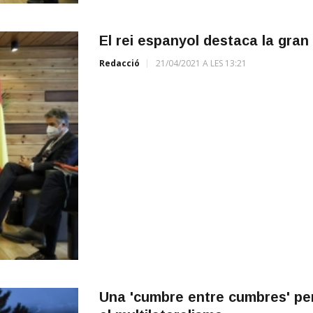
El rei espanyol destaca la gran pa
Redacció
21/04/2021 A LES 13:21
Una 'cumbre entre cumbres' per 