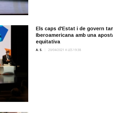
Els caps d'Estat i de govern t
Iberoamericana amb una apost
equitativa
A. S.
20/04/2021 A LES 19:38