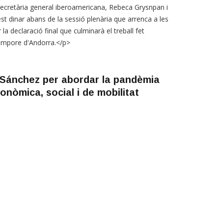
secretària general iberoamericana, Rebeca Grysnpan i
st dinar abans de la sessió plenària que arrenca a les
la declaració final que culminarà el treball fet
tempore d'Andorra.</p>
i Sánchez per abordar la pandèmia
onòmica, social i de mobilitat