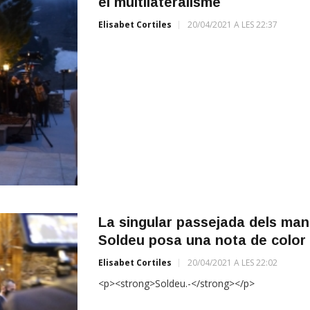
el multilateralisme
Elisabet Cortiles
20/04/2021 A LES 22:37
La singular passejada dels mand
Soldeu posa una nota de color 
Elisabet Cortiles
20/04/2021 A LES 22:02
<p><strong>Soldeu.-</strong></p>