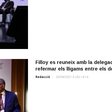
Filloy es reuneix amb la delegac
refermar els lligams entre els d
Redacció
20/04/2021 A LES 14:14