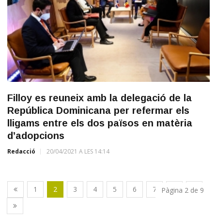
Filloy es reuneix amb la delegació de la
República Dominicana per refermar els
lligams entre els dos països en matèria
d’adopcions
Redacció
20/04/2021 A LES 14:14
1
2
3
4
5
6
7
8
9
Pàgina 2 de 9