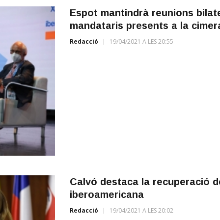
Espot mantindrà reunions bilat
mandataris presents a la cimer
Redacció
19/04/2021 A LES 20:55
Calvó destaca la recuperació 
iberoamericana
Redacció
19/04/2021 A LES 20:02