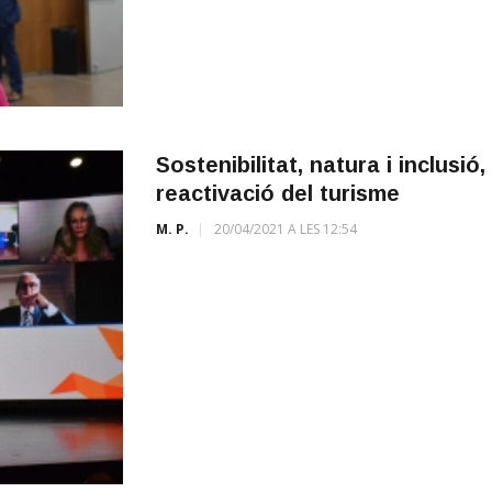
Sostenibilitat, natura i inclusió
reactivació del turisme
M. P.
20/04/2021 A LES 12:54