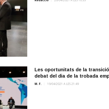
Redacció
20/04/2021 A LES 10:33
Les oportunitats de la transici
debat del dia de la trobada emp
M. F.
19/04/2021 A LES 21:49