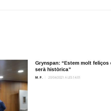
Grynspan: “Estem molt feliços 
serà històrica”
M. P.
20/04/2021 A LES 14:01