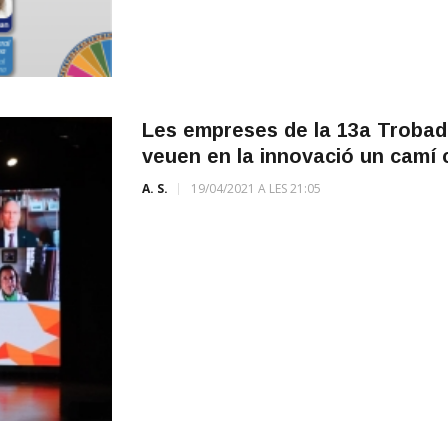
Les empreses de la 13a Trobad
veuen en la innovació un camí 
A. S.
19/04/2021 A LES 21:05