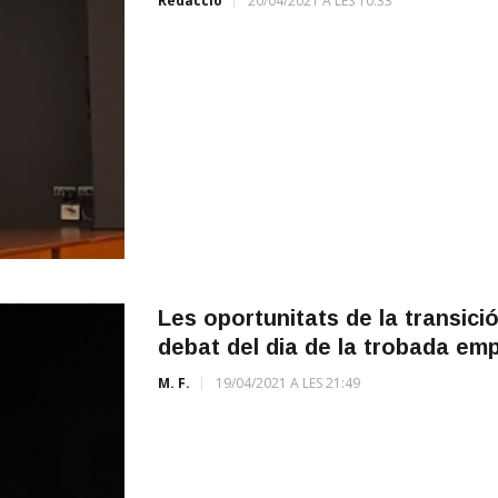
Redacció
20/04/2021 A LES 10:33
Les oportunitats de la transici
debat del dia de la trobada emp
M. F.
19/04/2021 A LES 21:49