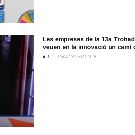
Les empreses de la 13a Trobad
veuen en la innovació un camí 
A. S.
19/04/2021 A LES 21:05