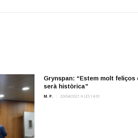
Grynspan: “Estem molt feliços 
serà històrica”
M. P.
20/04/2021 A LES 14:01