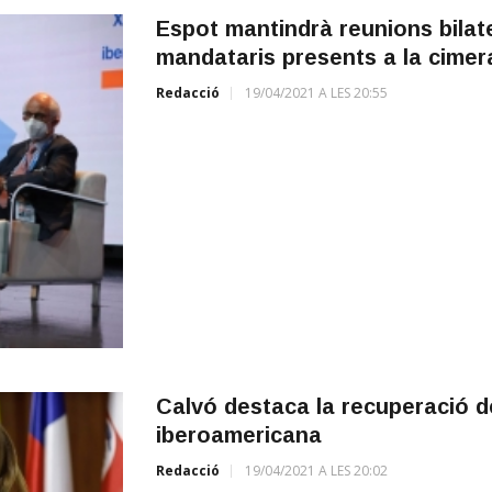
Espot mantindrà reunions bilat
mandataris presents a la cimer
Redacció
19/04/2021 A LES 20:55
Calvó destaca la recuperació 
iberoamericana
Redacció
19/04/2021 A LES 20:02