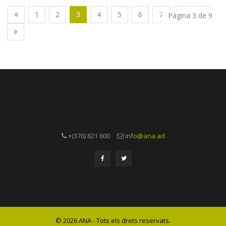
1
2
3
4
5
6
7
8
9
Pàgina 3 de 9
+(376) 821 600
info@ana.ad
© 2026 ANA - Tots els drets reservats.