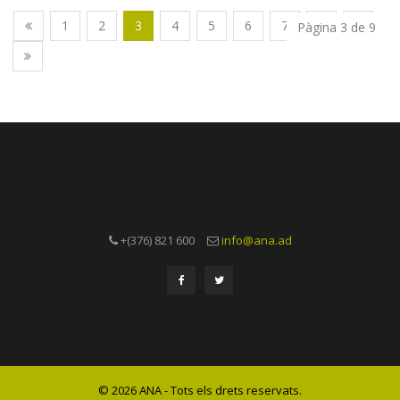
1
2
3
4
5
6
7
8
9
Pàgina 3 de 9
+(376) 821 600
info@ana.ad
© 2026 ANA - Tots els drets reservats.