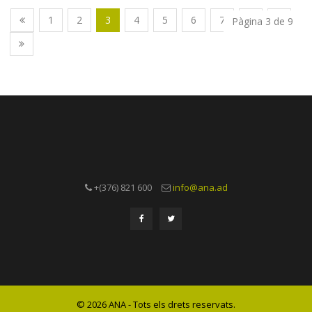
1
2
3
4
5
6
7
8
9
Pàgina 3 de 9
+(376) 821 600
info@ana.ad
© 2026 ANA - Tots els drets reservats.