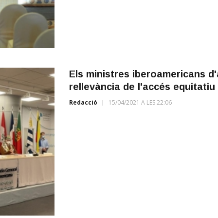
Els ministres iberoamericans d'
rellevància de l'accés equitatiu
Redacció
15/04/2021 A LES 22:06