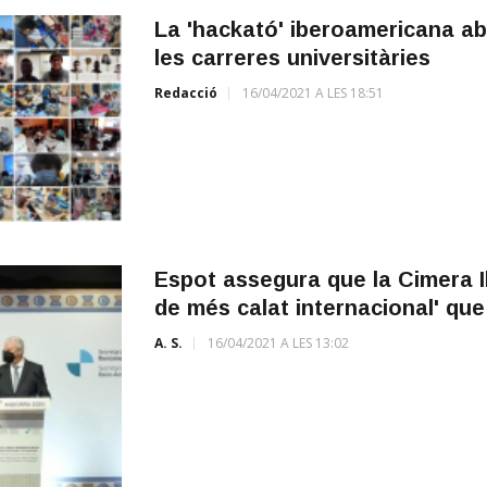
La 'hackató' iberoamericana ab
les carreres universitàries
Redacció
16/04/2021 A LES 18:51
Espot assegura que la Cimera 
de més calat internacional' qu
A. S.
16/04/2021 A LES 13:02