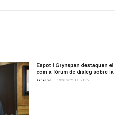
Espot i Grynspan destaquen el
com a fòrum de diàleg sobre la
Redacció
19/04/2021 A LES 15:53