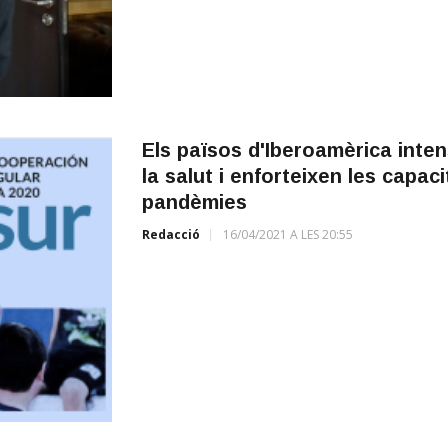
Els països d'Iberoamèrica inten
la salut i enforteixen les capac
pandèmies
Redacció
16/04/2021 A LES 20:55