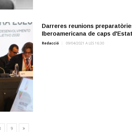
Darreres reunions preparatòrie
Iberoamericana de caps d'Estat
Redacció
09/04/2021 A LES 16:30
8
9