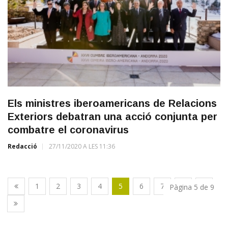
Els ministres iberoamericans de Relacions
Exteriors debatran una acció conjunta per
combatre el coronavirus
Redacció
27/11/2020 A LES 11:36
1
2
3
4
5
6
7
8
9
Pàgina 5 de 9