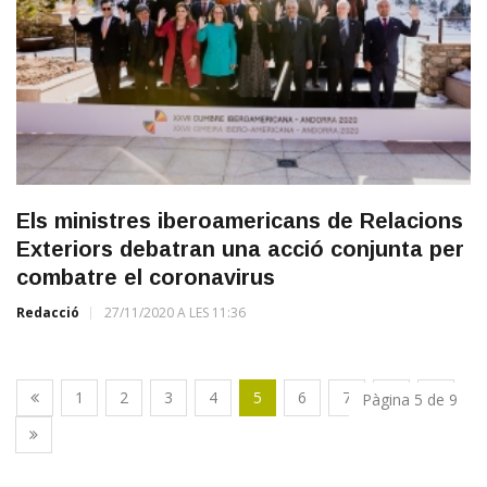
Els ministres iberoamericans de Relacions
Exteriors debatran una acció conjunta per
combatre el coronavirus
Redacció
27/11/2020 A LES 11:36
1
2
3
4
5
6
7
8
9
Pàgina 5 de 9