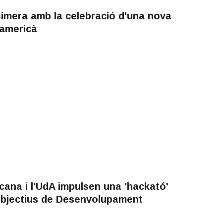
Cimera amb la celebració d'una nova
oamericà
ana i l'UdA impulsen una 'hackató'
 Objectius de Desenvolupament