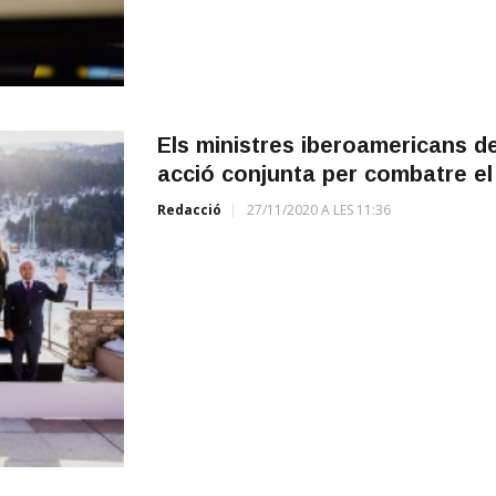
Els ministres iberoamericans d
acció conjunta per combatre el
Redacció
27/11/2020 A LES 11:36