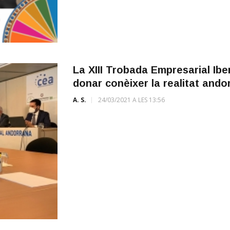
La XIII Trobada Empresarial Ibe
donar conèixer la realitat ando
A. S.
24/03/2021 A LES 13:56