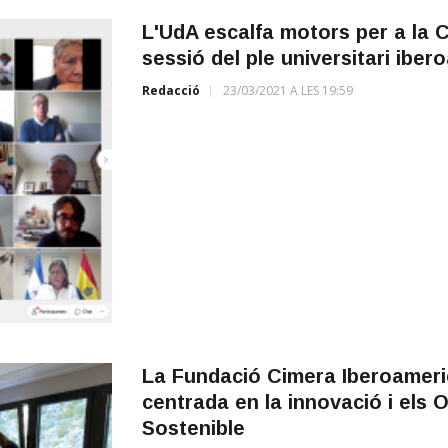
L'UdA escalfa motors per a la 
sessió del ple universitari iber
Redacció
23/03/2021 A LES 19:59
La Fundació Cimera Iberoameric
centrada en la innovació i els
Sostenible