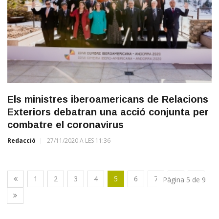
Els ministres iberoamericans de Relacions
Exteriors debatran una acció conjunta per
combatre el coronavirus
Redacció
27/11/2020 A LES 11:36
1
2
3
4
5
6
7
8
9
Pàgina 5 de 9