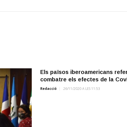
Els països iberoamericans refer
combatre els efectes de la Cov
Redacció
26/11/2020 A LES 11:53