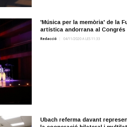
'Música per la memòria' de la 
artística andorrana al Congrés
Redacció
04/11/2020 A LES 11:33
Ubach referma davant represen
la cooperació bilateral i multi