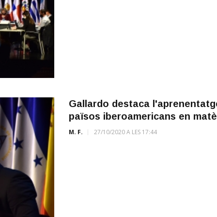
Gallardo destaca l'aprenentatg
països iberoamericans en matèr
M. F.
27/10/2020 A LES 17:44