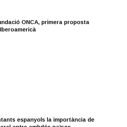
Fundació ONCA, primera proposta
 Iberoamericà
tants espanyols la importància de
lateral entre ambdós països