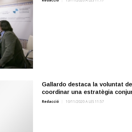
Redacció
13/11/2020 A LES 11:17
Gallardo destaca la voluntat d
coordinar una estratègia conjunta
Redacció
10/11/2020 A LES 11:57