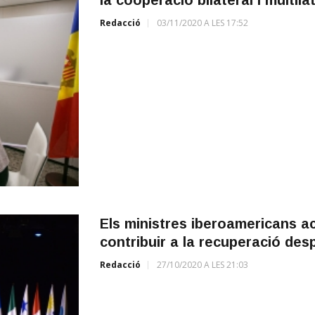
Redacció
03/11/2020 A LES 17:52
Els ministres iberoamericans a
contribuir a la recuperació des
Redacció
27/10/2020 A LES 21:03