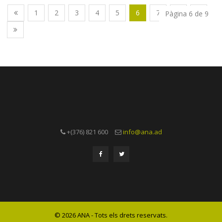
1
2
3
4
5
6
7
8
9
Pàgina 6 de 9
+(376) 821 600
info@ana.ad
© 2026 ANA - Tots els drets reservats.