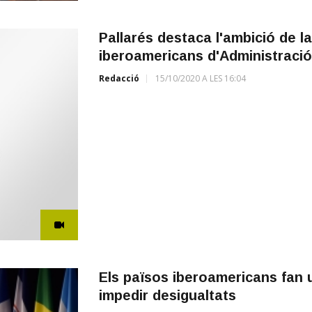
Pallarés destaca l'ambició de la
iberoamericans d'Administració
Redacció
15/10/2020 A LES 16:04
Els països iberoamericans fan u
impedir desigualtats