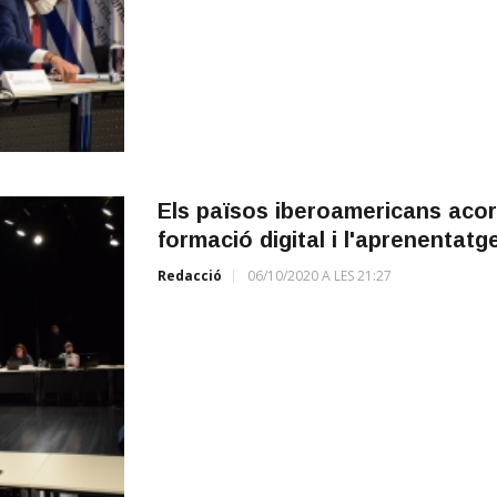
Els països iberoamericans acord
formació digital i l'aprenentatge
Redacció
06/10/2020 A LES 21:27