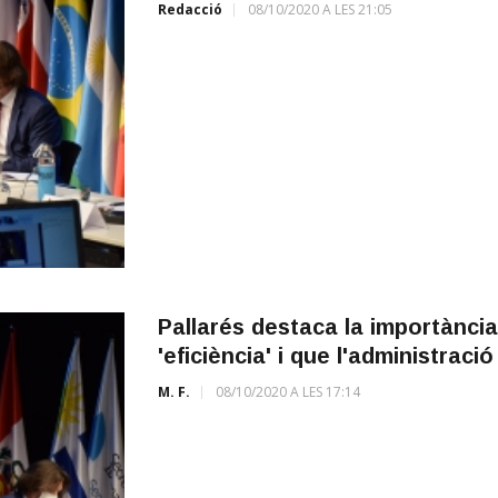
Redacció
08/10/2020 A LES 21:05
Pallarés destaca la importància 
'eficiència' i que l'administraci
M. F.
08/10/2020 A LES 17:14