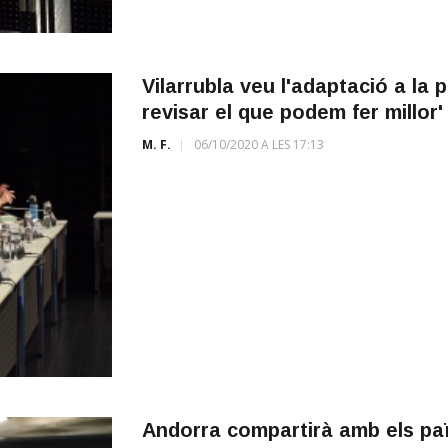
Vilarrubla veu l'adaptació a la
revisar el que podem fer millor'
M. F.
06/10/2020 A LES 17:13
Andorra compartirà amb els paï