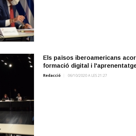
Els països iberoamericans acord
formació digital i l'aprenentatge
Redacció
06/10/2020 A LES 21:27