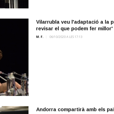
Vilarrubla veu l'adaptació a la
revisar el que podem fer millor'
M. F.
06/10/2020 A LES 17:13
Andorra compartirà amb els paï