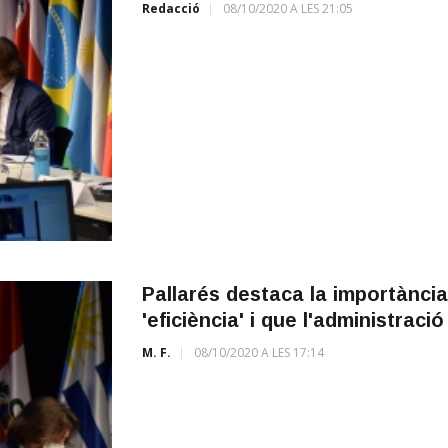
Redacció
08/10/2020 A LES 21:05
Pallarés destaca la importància 
'eficiència' i que l'administraci
M. F.
08/10/2020 A LES 17:14