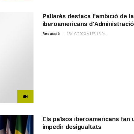
Pallarés destaca l'ambició de la
iberoamericans d'Administració
Redacció
15/10/2020 A LES 16:04
Els països iberoamericans fan u
impedir desigualtats