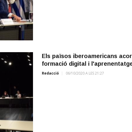
Els països iberoamericans acord
formació digital i l'aprenentatge
Redacció
06/10/2020 A LES 21:27