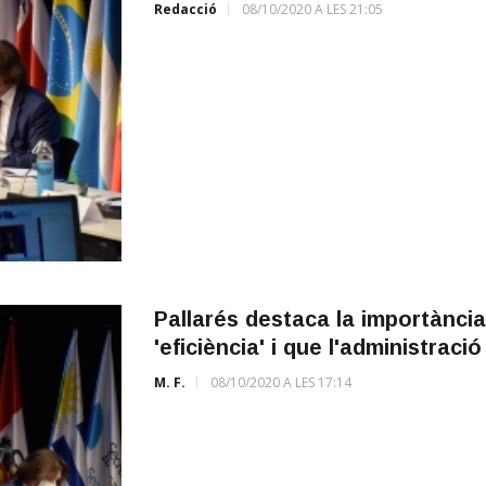
Redacció
08/10/2020 A LES 21:05
Pallarés destaca la importància 
'eficiència' i que l'administraci
M. F.
08/10/2020 A LES 17:14