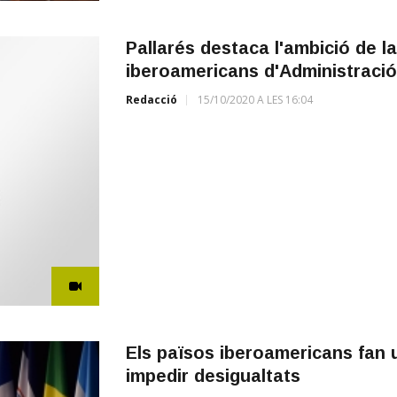
Pallarés destaca l'ambició de la
iberoamericans d'Administració
Redacció
15/10/2020 A LES 16:04
Els països iberoamericans fan u
impedir desigualtats