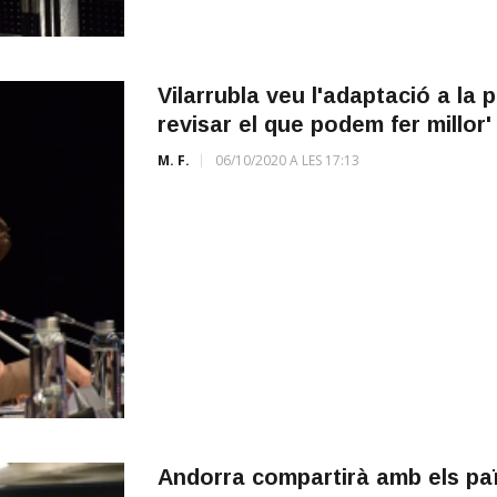
Vilarrubla veu l'adaptació a la
revisar el que podem fer millor'
M. F.
06/10/2020 A LES 17:13
Andorra compartirà amb els paï