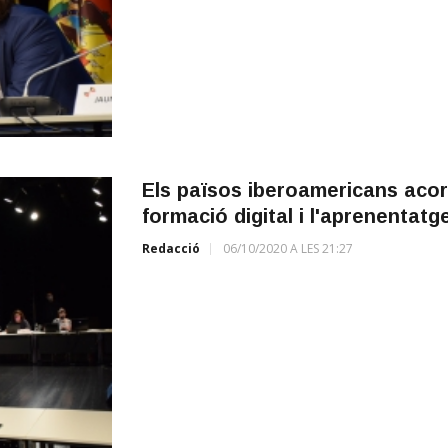
Els països iberoamericans acord
formació digital i l'aprenentatge
Redacció
06/10/2020 A LES 21:27