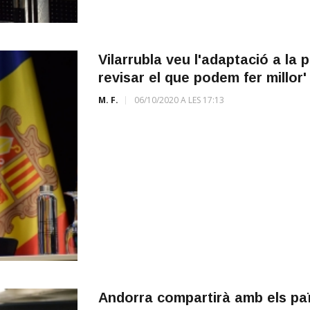
Vilarrubla veu l'adaptació a la
revisar el que podem fer millor'
M. F.
06/10/2020 A LES 17:13
Andorra compartirà amb els paï