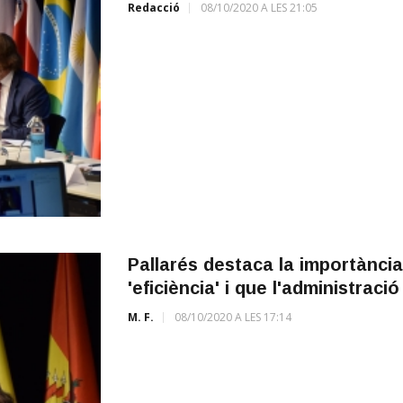
Redacció
08/10/2020 A LES 21:05
Pallarés destaca la importància 
'eficiència' i que l'administraci
M. F.
08/10/2020 A LES 17:14