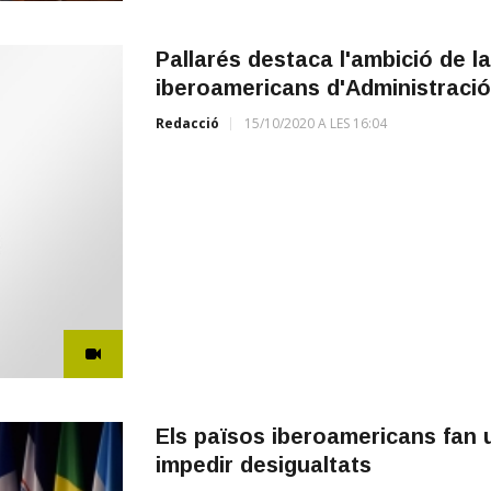
Pallarés destaca l'ambició de la
iberoamericans d'Administració
Redacció
15/10/2020 A LES 16:04
Els països iberoamericans fan u
impedir desigualtats