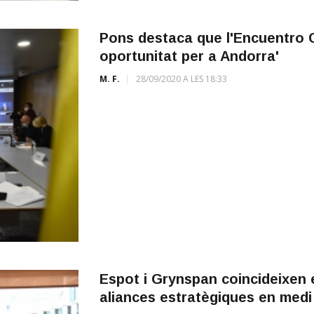
Pons destaca que l'Encuentro C
oportunitat per a Andorra'
M. F.
28/09/2020 A LES 18:33
Espot i Grynspan coincideixen e
aliances estratègiques en med