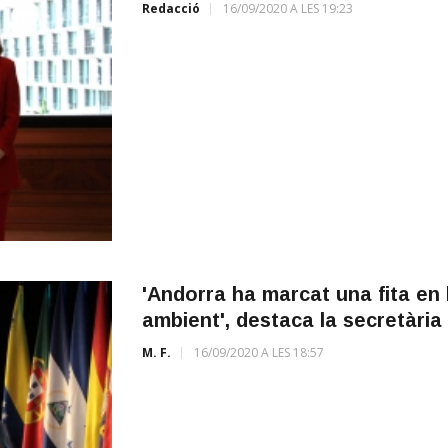
Redacció
16/09/2020 A LES 19:23
'Andorra ha marcat una fita en 
ambient', destaca la secretàri
M. F.
16/09/2020 A LES 18:57