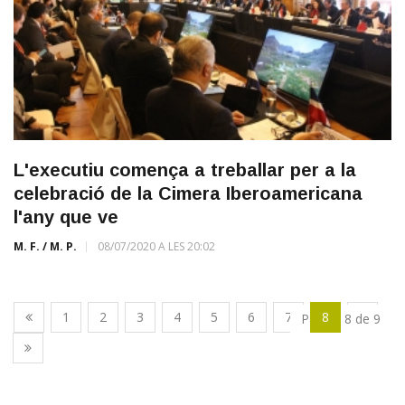
L'executiu comença a treballar per a la
celebració de la Cimera Iberoamericana
l'any que ve
M. F. / M. P.
08/07/2020 A LES 20:02
1
2
3
4
5
6
7
8
9
Pàgina 8 de 9