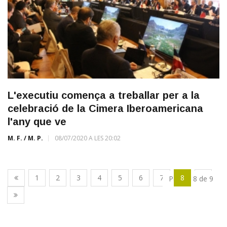
L'executiu comença a treballar per a la
celebració de la Cimera Iberoamericana
l'any que ve
M. F. / M. P.
08/07/2020 A LES 20:02
1
2
3
4
5
6
7
8
9
Pàgina 8 de 9