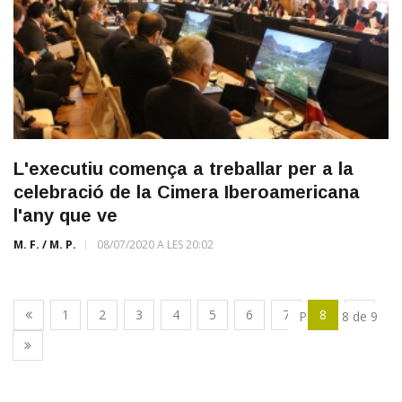
L'executiu comença a treballar per a la
celebració de la Cimera Iberoamericana
l'any que ve
M. F. / M. P.
08/07/2020 A LES 20:02
1
2
3
4
5
6
7
8
9
Pàgina 8 de 9