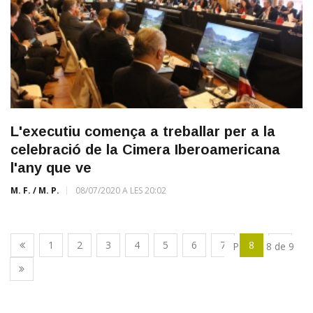
L'executiu comença a treballar per a la
celebració de la Cimera Iberoamericana
l'any que ve
M. F. / M. P.
08/07/2020 A LES 20:02
1
2
3
4
5
6
7
8
9
Pàgina 8 de 9