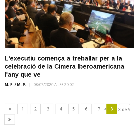
L'executiu comença a treballar per a la
celebració de la Cimera Iberoamericana
l'any que ve
M. F. / M. P.
08/07/2020 A LES 20:02
1
2
3
4
5
6
7
8
9
Pàgina 8 de 9