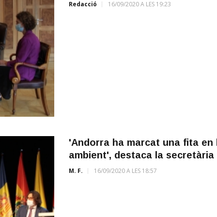
Redacció
16/09/2020 A LES 19:23
'Andorra ha marcat una fita en 
ambient', destaca la secretàri
M. F.
16/09/2020 A LES 18:57