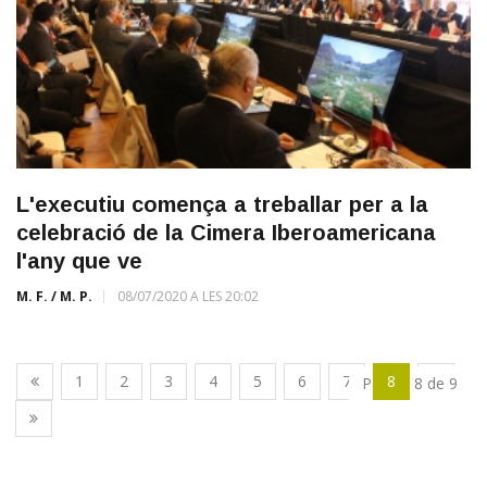
L'executiu comença a treballar per a la
celebració de la Cimera Iberoamericana
l'any que ve
M. F. / M. P.
08/07/2020 A LES 20:02
1
2
3
4
5
6
7
8
9
Pàgina 8 de 9