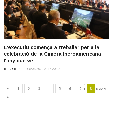
L'executiu comença a treballar per a la
celebració de la Cimera Iberoamericana
l'any que ve
M. F. / M. P.
08/07/2020 A LES 20:02
1
2
3
4
5
6
7
8
9
Pàgina 8 de 9