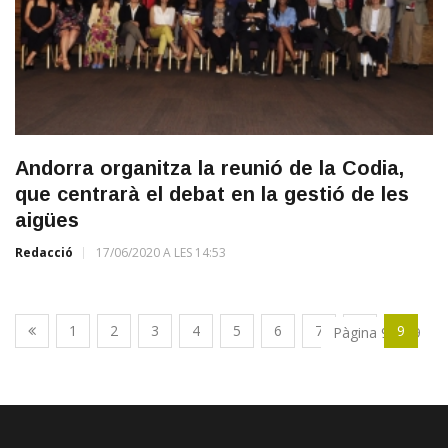
Andorra organitza la reunió de la Codia,
que centrarà el debat en la gestió de les
aigües
Redacció
17/06/2020 A LES 14:53
1
2
3
4
5
6
7
8
9
Pàgina 9 de 9