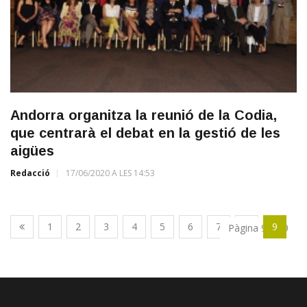
Andorra organitza la reunió de la Codia,
que centrarà el debat en la gestió de les
aigües
Redacció
17/06/2020 A LES 14:53
1
2
3
4
5
6
7
8
9
Pàgina 9 de 9