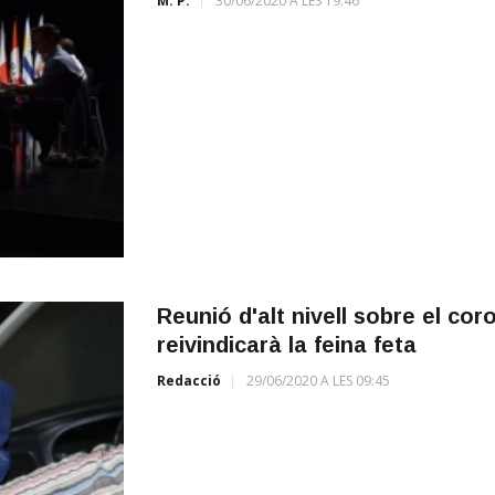
M. P.
30/06/2020 A LES 19:46
Reunió d'alt nivell sobre el co
reivindicarà la feina feta
Redacció
29/06/2020 A LES 09:45