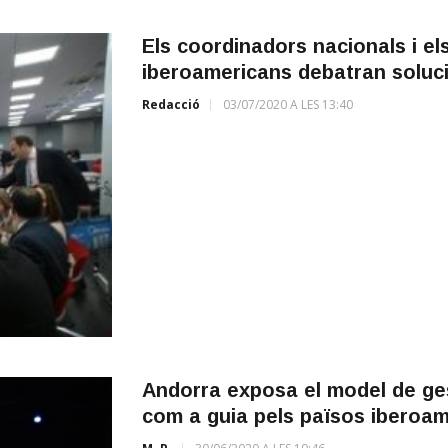
Els coordinadors nacionals i e
iberoamericans debatran solucio
Redacció
03/07/2020 A LES 13:40
Andorra exposa el model de ges
com a guia pels països iberoa