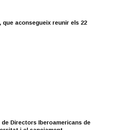
, que aconsegueix reunir els 22
a de Directors Iberoamericans de
versitat i el sanejament