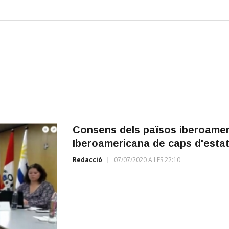
Consens dels països iberoamer
Iberoamericana de caps d'estat 
Redacció
07/07/2020 A LES 22:10