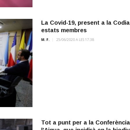
La Covid-19, present a la Codia
estats membres
M. F.
25/06/2020 A LES 17:38
Tot a punt per a la Conferènci
l’Aigua, que incidirà en la biodi