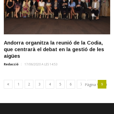
Andorra organitza la reunió de la Codia,
que centrarà el debat en la gestió de les
aigües
Redacció
17/06/2020 A LES 14:53
1
2
3
4
5
6
7
8
9
Pàgina 9 de 9