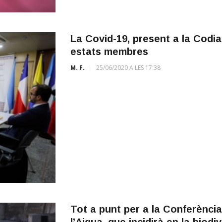
La Covid-19, present a la Codia
estats membres
M. F.
25/06/2020 A LES 17:38
Tot a punt per a la Conferènci
l’Aigua, que incidirà en la biodi