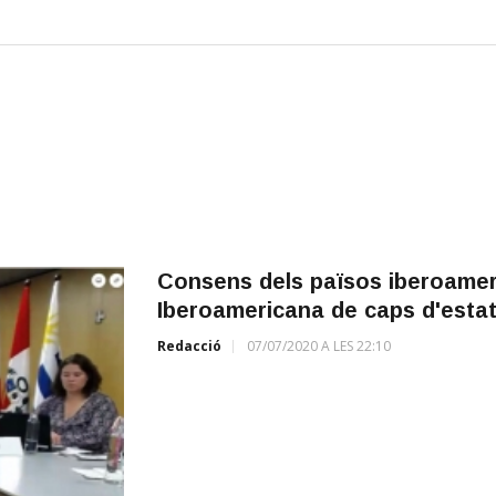
Consens dels països iberoamer
Iberoamericana de caps d'estat 
Redacció
07/07/2020 A LES 22:10