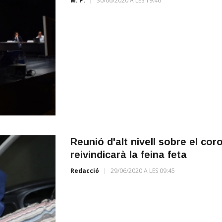
M. P.
30/06/2020 A LES 19:46
Reunió d'alt nivell sobre el co
reivindicarà la feina feta
Redacció
29/06/2020 A LES 09:45