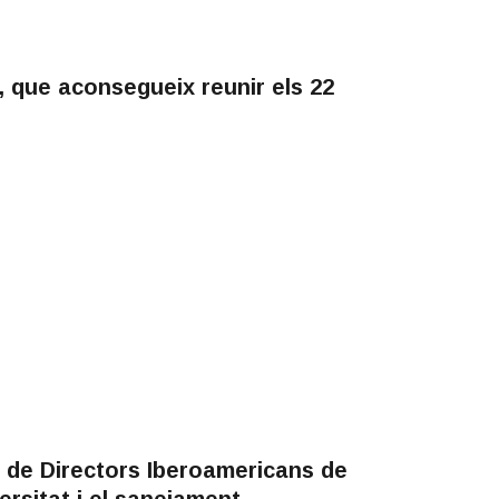
, que aconsegueix reunir els 22
a de Directors Iberoamericans de
versitat i el sanejament