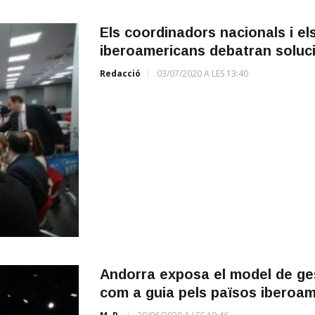
Els coordinadors nacionals i e
iberoamericans debatran solucio
Redacció
03/07/2020 A LES 13:40
Andorra exposa el model de ges
com a guia pels països iberoa