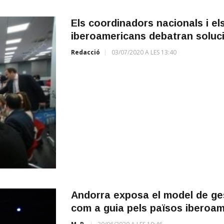
Els coordinadors nacionals i e
iberoamericans debatran solucio
Redacció
03/07/2020 A LES 13:40
Andorra exposa el model de ges
com a guia pels països iberoa