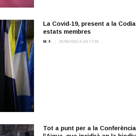
La Covid-19, present a la Codia
estats membres
M. F.
25/06/2020 A LES 17:38
Tot a punt per a la Conferènci
l’Aigua, que incidirà en la biodi