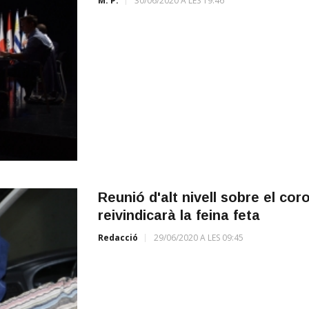
M. P.
30/06/2020 A LES 19:46
Reunió d'alt nivell sobre el co
reivindicarà la feina feta
Redacció
29/06/2020 A LES 09:45