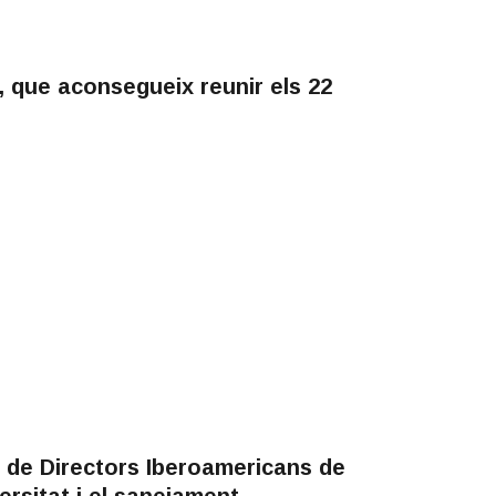
, que aconsegueix reunir els 22
a de Directors Iberoamericans de
versitat i el sanejament