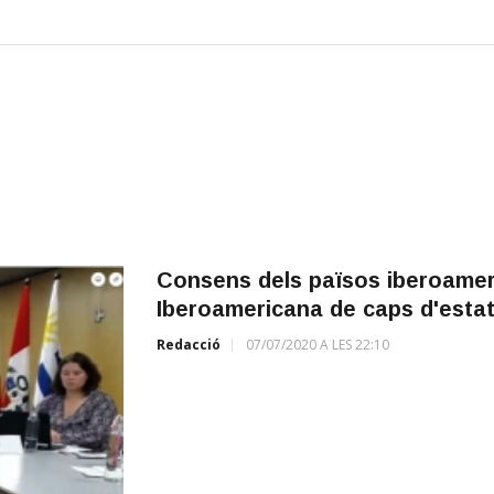
Consens dels països iberoamer
Iberoamericana de caps d'estat 
Redacció
07/07/2020 A LES 22:10