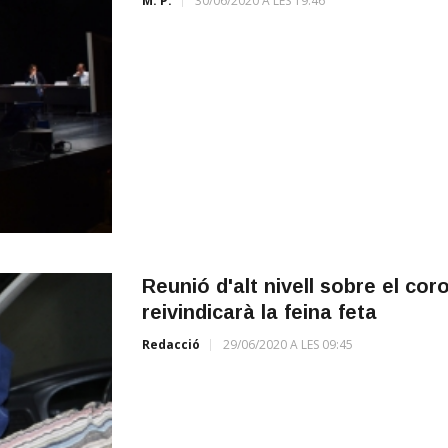
M. P.
30/06/2020 A LES 19:46
Reunió d'alt nivell sobre el co
reivindicarà la feina feta
Redacció
29/06/2020 A LES 09:45