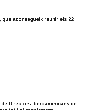
, que aconsegueix reunir els 22
a de Directors Iberoamericans de
versitat i el sanejament