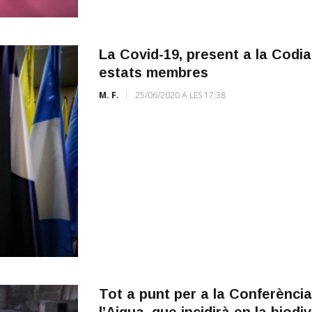
La Covid-19, present a la Codia
estats membres
M. F.
25/06/2020 A LES 17:38
Tot a punt per a la Conferènci
l’Aigua, que incidirà en la biodi