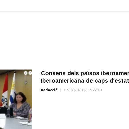
Consens dels països iberoamer
Iberoamericana de caps d'estat 
Redacció
07/07/2020 A LES 22:10