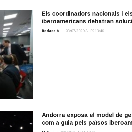
Els coordinadors nacionals i e
iberoamericans debatran solucio
Redacció
03/07/2020 A LES 13:40
Andorra exposa el model de ges
com a guia pels països iberoa