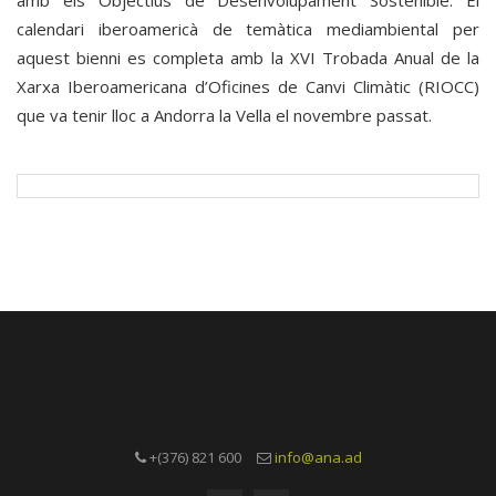
amb els Objectius de Desenvolupament Sostenible. El
calendari iberoamericà de temàtica mediambiental per
aquest bienni es completa amb la XVI Trobada Anual de la
Xarxa Iberoamericana d’Oficines de Canvi Climàtic (RIOCC)
que va tenir lloc a Andorra la Vella el novembre passat.
+(376) 821 600
info@ana.ad