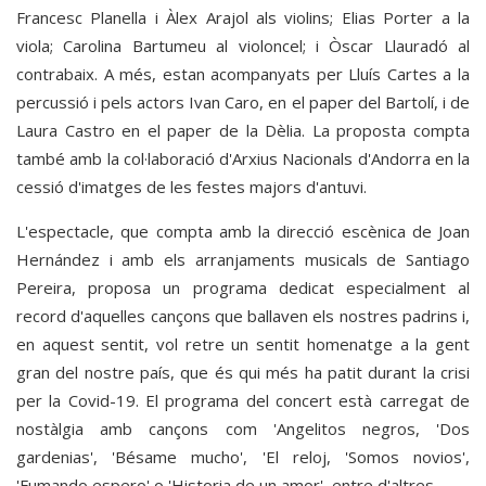
Francesc Planella i Àlex Arajol als violins; Elias Porter a la
viola; Carolina Bartumeu al violoncel; i Òscar Llauradó al
contrabaix. A més, estan acompanyats per Lluís Cartes a la
percussió i pels actors Ivan Caro, en el paper del Bartolí, i de
Laura Castro en el paper de la Dèlia. La proposta compta
també amb la col·laboració d'Arxius Nacionals d'Andorra en la
cessió d'imatges de les festes majors d'antuvi.
L'espectacle, que compta amb la direcció escènica de Joan
Hernández i amb els arranjaments musicals de Santiago
Pereira, proposa un programa dedicat especialment al
record d'aquelles cançons que ballaven els nostres padrins i,
en aquest sentit, vol retre un sentit homenatge a la gent
gran del nostre país, que és qui més ha patit durant la crisi
per la Covid-19. El programa del concert està carregat de
nostàlgia amb cançons com 'Angelitos negros, 'Dos
gardenias', 'Bésame mucho', 'El reloj, 'Somos novios',
'Fumando espero' o 'Historia de un amor', entre d'altres.