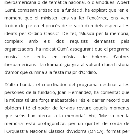
iberoamericana o de temàtica nacional, o d'ambdues. Albert
Gumí, comissari artístic de la fundació, ha explicat que "en el
moment que el ministeri ens va fer l'encàrrec, ens vam
trobar de ple en el procés de creació d'un dels espectacles
ideats per Ordino Clàssic". De fet, 'Música per la memòria,
compleix amb els dos requisits demanats pels
organitzadors, ha indicat Gumí, assegurant que el programa
musical se centra en música de boleros d'autors
iberoamericans i la dramatúrgia gira al voltant d'una història
d'amor que culmina a la festa major d'Ordino.
D'altra banda, el coordinador del programa destinat a les
persones de la fundació, Joan Hernández, ha comentat que
la música té una força inabastable i "és el darrer record que
oblidem i té el poder de fer-nos reviure aquells moments
que se'ns han aferrat a la memòria". Així, 'Música per la
memòria' està protagonitzat per un quintet de corda de
l'Orquestra Nacional Clàssica d'Andorra (ONCA), format per