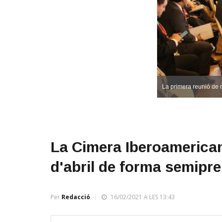
La primera reunió de m
La Cimera Iberoamericana
d'abril de forma semipre
Per
Redacció
16/02/2021 A LES 13:43