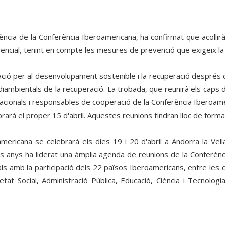
ència de la Conferència Iberoamericana, ha confirmat que acollir
ncial, tenint en compte les mesures de prevenció que exigeix la si
ció per al desenvolupament sostenible i la recuperació després de
diambientals de la recuperació. La trobada, que reunirà els caps
ionals i responsables de cooperació de la Conferència Iberoamericana
rarà el proper 15 d'abril. Aquestes reunions tindran lloc de forma
mericana se celebrarà els dies 19 i 20 d'abril a Andorra la Vel
os anys ha liderat una àmplia agenda de reunions de la Conferènc
als amb la participació dels 22 països Iberoamericans, entre les
etat Social, Administració Pública, Educació, Ciència i Tecnologi