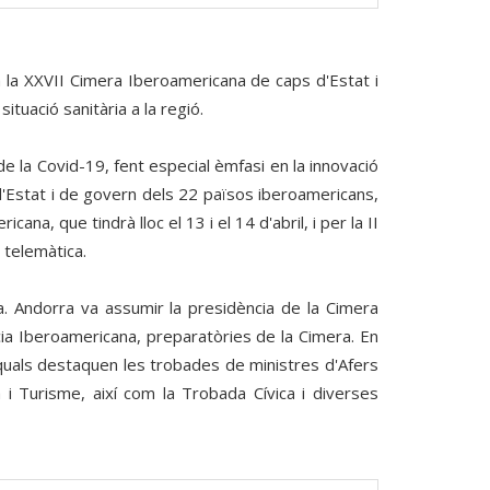
à la XXVII Cimera Iberoamericana de caps d'Estat i
tuació sanitària a la regió.
 la Covid-19, fent especial èmfasi en la innovació
 d'Estat i de govern dels 22 països iberoamericans,
, que tindrà lloc el 13 i el 14 d'abril, i per la II
 telemàtica.
la. Andorra va assumir la presidència de la Cimera
ia Iberoamericana, preparatòries de la Cimera. En
 quals destaquen les trobades de ministres d'Afers
a i Turisme, així com la Trobada Cívica i diverses