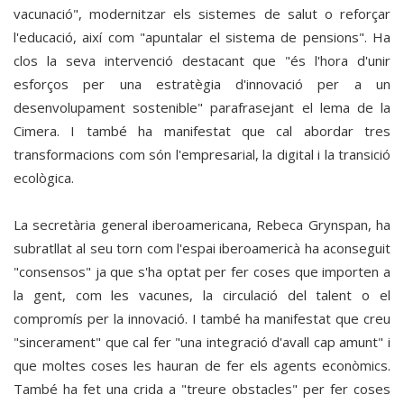
vacunació", modernitzar els sistemes de salut o reforçar
l'educació, així com "apuntalar el sistema de pensions". Ha
clos la seva intervenció destacant que "és l'hora d'unir
esforços per una estratègia d'innovació per a un
desenvolupament sostenible" parafrasejant el lema de la
Cimera. I també ha manifestat que cal abordar tres
transformacions com són l'empresarial, la digital i la transició
ecològica.
La secretària general iberoamericana, Rebeca Grynspan, ha
subratllat al seu torn com l'espai iberoamericà ha aconseguit
"consensos" ja que s'ha optat per fer coses que importen a
la gent, com les vacunes, la circulació del talent o el
compromís per la innovació. I també ha manifestat que creu
"sincerament" que cal fer "una integració d'avall cap amunt" i
que moltes coses les hauran de fer els agents econòmics.
També ha fet una crida a "treure obstacles" per fer coses