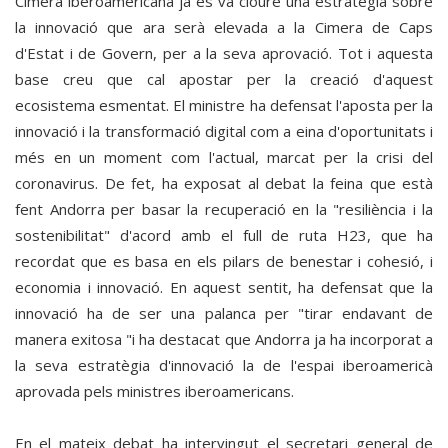
Cimera iberoamericana ja es va cloure una estratègia sobre
la innovació que ara serà elevada a la Cimera de Caps
d'Estat i de Govern, per a la seva aprovació. Tot i aquesta
base creu que cal apostar per la creació d'aquest
ecosistema esmentat. El ministre ha defensat l'aposta per la
innovació i la transformació digital com a eina d'oportunitats i
més en un moment com l'actual, marcat per la crisi del
coronavirus. De fet, ha exposat al debat la feina que està
fent Andorra per basar la recuperació en la "resiliència i la
sostenibilitat" d'acord amb el full de ruta H23, que ha
recordat que es basa en els pilars de benestar i cohesió, i
economia i innovació. En aquest sentit, ha defensat que la
innovació ha de ser una palanca per "tirar endavant de
manera exitosa "i ha destacat que Andorra ja ha incorporat a
la seva estratègia d'innovació la de l'espai iberoamericà
aprovada pels ministres iberoamericans.
En el mateix debat ha intervingut el secretari general de