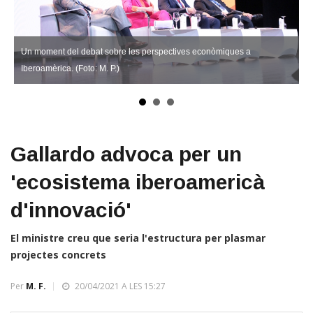
Un moment del debat sobre les perspectives econòmiques a
Iberoamèrica. (Foto: M. P.)
Gallardo advoca per un
'ecosistema iberoamericà
d'innovació'
El ministre creu que seria l'estructura per plasmar
projectes concrets
Per
M. F.
20/04/2021 A LES 15:27