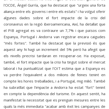
l'OCDE, Ángel Gurría, que ha destacat que "urgeix una forta
aliança entre els governs i entre els estats" i ha volgut oferir
algunes dades sobre el fort impacte de la crisi del
coronavirus en la regió iberoamericana, Així, ha detallat que
el PIB agregat es va contraure un 7,7% i que països com
Espanya, Portugal i Andorra van registrar encara caigudes
"més fortes". També ha destacat que la previsió és que
aquest any hi hagi un increment del 5% però ha afegit que
els nivells precrisi tardaran en recuperar-se. Ha exposat,
també, el fort impacte que la crisi ha tingut sobre el mercat
laboral i ha puntualitzat que l'OIT estima que a Espanya es
va perdre l'equivalent a dos milions de feines tenint en
compte les hores treballades, i a Portugal, mig milió. També
ha subratllat que l'impacte a Andorra ha estat "fort" tenint
en compte la dependència del turisme. En aquest sentit, ha
manifestat la necessitat que es prenguin mesures entre les
quals la més immediata "acabar amb èxit les campanyes de