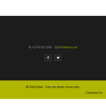
+(376) 821 600
info@ana.ad
© 2026 ANA - Tots els drets reservats.
Contacta'ns