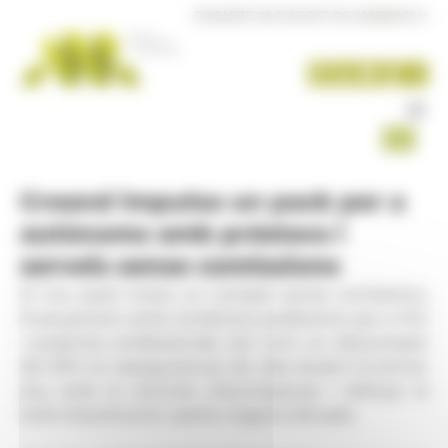
Panell de gestió de galetes
DISSABTE 08 D'AGOST DE 2026
|
09:12 H
Creand impulsa un pack per a
autònoms amb préstecs i
serveis sense comissions
El nou pack inclou un compte sense comissions,
finançament amb condicions preferents per a l’IGI
i projectes professionals, així com un descompte
del 30% en assegurances de vida durant el primer
any, amb la voluntat d’acompanyar i reforçar el
teixit d’autònoms i petits negocis del país.