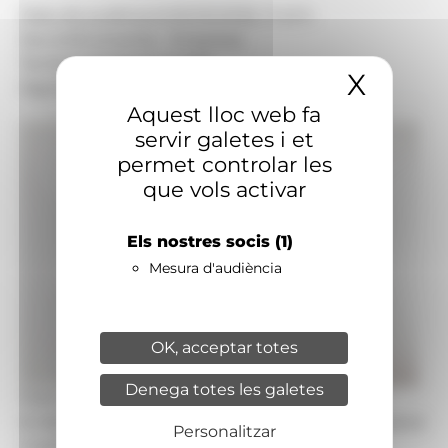
Data de publicació:
05.05.2026, 11.43 h
Secció:
Economia - Empresa
Territoris:
Andorra la Vella
X
Amaga
Signatura:
Redacció
Aquest lloc web fa
servir galetes i et
permet controlar les
que vols activar
Els nostres socis
(1)
Mesura d'audiència
OK, acceptar totes
Denega totes les galetes
Foto: Creand Crèdit Andorrà
El director de l’àrea de Banca Comercial de Creand
Personalitzar
Crèdit Andorrà, Jordi Playà.