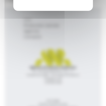
Inici
Productes i serveis
Agència
Contacte
Agència de Notícies Andorrana
Av. Príncep Benlloch, 43, -1, 1
Andorra la Vella - Principat d’Andorra
info@ana.ad
+376 821 600
Avís legal
Política de privacitat