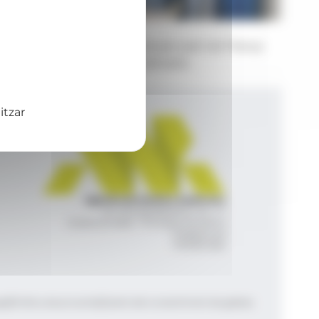
Foto: Policia d'Andorra
El reconeixement a Andorra per part de França
que ha tingut lloc aquest dimarts.
itzar
Agència de Notícies Andorrana
Av. Príncep Benlloch, 43, -1, 1
Andorra la Vella - Principat d’Andorra
info@ana.ad
+376 821 600
|
|
gal
Política de privacitat
Gestió del consentiment de galetes