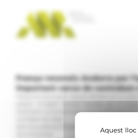
Panell de gestió de galetes
França reconeix Andorra per l’
important xarxa de contraban 
França ha reconegut, aquest dimarts, en un acte c
policia i la batlle Azahara Cascales per la coo
andorrana i la Gendarmeria nacional francesa que
contraban de tabac.
Data de publicació:
05.05.2026, 12.02 h
Aquest lloc 
Secció:
Societat