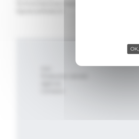
Territoris:
Nacional, Internacional
Signatura:
Redacció
OK,
Inici
Productes i serveis
Agència
Contacte