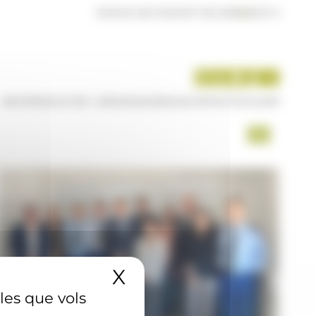
DIJOUS 06 D'AGOST DE 2026
|
03:21 H
INICI
PRODUCTES I SERVEIS
AGÈNCIA
CONTACTE
USUARI
X
Amaga el banner 
 les que vols