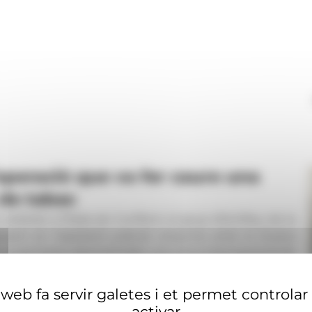
operació que va fer caure una
de tabac
elebrat a Prada de Conflent, el grup d’Antifrau de la
peració en l’operació judicial conjunta amb la Duana
 va permetre desmantellar una xarxa internacional de
web fa servir galetes i et permet controlar
activar