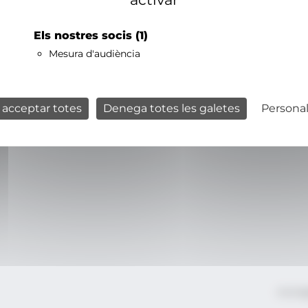
Els nostres socis
(1)
Mesura d'audiència
 acceptar totes
Denega totes les galetes
Personal
Avís le