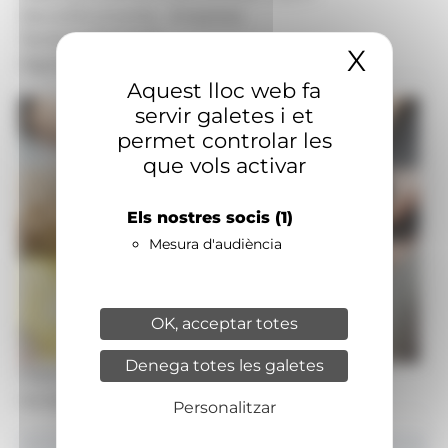
Secció:
Economia - Empresa
Territoris:
Nacional
X
Amaga
Signatura:
Redacció
Aquest lloc web fa
servir galetes i et
permet controlar les
que vols activar
Els nostres socis
(1)
Mesura d'audiència
OK, acceptar totes
Denega totes les galetes
Foto: Pexels
Una noia pagant una compra amb el seu telèfon mòbil.
Personalitzar