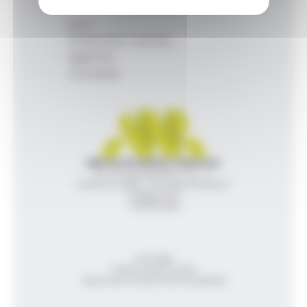
Inici
Productes i serveis
Agència
Contacte
Agència de Notícies Andorrana
Av. Príncep Benlloch, 43, -1, 1
Andorra la Vella - Principat d’Andorra
info@ana.ad
+376 821 600
Avís legal
Política de privacitat
Gestió del consentiment de galetes