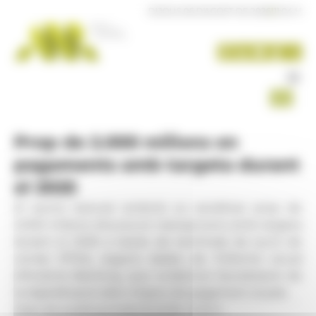
Panell de gestió de galetes
DIJOUS 06 D'AGOST DE 2026
|
11:04 H
Prop de 2.000 milions en
pagaments amb targeta durant
el 2025
El sector bancari andorrà va canalitzar prop de
2.000 milions d’euros en transaccions amb targeta
durant el 2025 a través de terminals de punt de
venda (TPVs), segons dades de l’informe anual
d’Andorra Banking, que evidencia l’acceleració de
la digitalització dels mitjans de pagament al país.
Data de publicació:
06.05.2026, 12.22 h