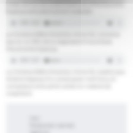
la fase tècnica de la delimitació de la frontera amb
Espanya està pràcticament acabada.
La ministra d'Afers Exteriors, Imma Tor, comenta
que en un 90% de la negociació hi ha entesa
d'acord amb Espanya.
La ministra d'Afers Exteriors, Imma Tor, explica que
Andorra disposa d'un pressupost molt lluny en
comparació amb petits estats en matèria de
cooperació.
Inici
Productes i serveis
Agència