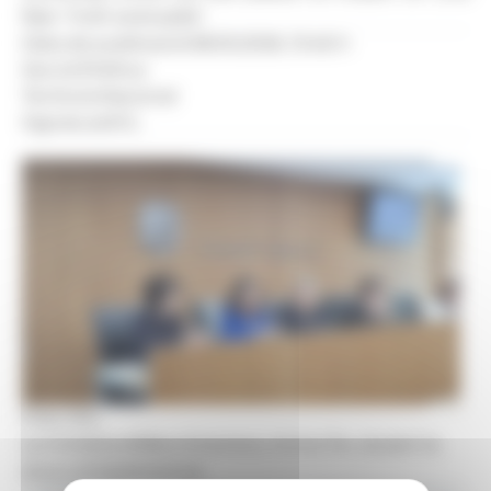
fase "molt avançada".
Data de publicació:
08.05.2026, 13.46 h
Secció:
Política
Territoris:
Nacional
Signatura:
R.S.
Foto: R.S.
La ministra d'Afers Exteriors, Imma Tor, durant la
seva compareixença.