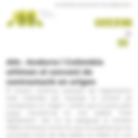
Panell de gestió de galetes
DIUMENGE 09 D'AGOST DE 2026
|
00:08 H
AM.- Andorra i Colòmbia
ultimen el conveni de
contractació en origen
El Govern continua avançant les negociacions
amb Colòmbia per impulsar el conveni de
contractació en origen i confia que la prova pilot
pugui convertir-se en una realitat "molt
ràpidament". Així ho ha assegurat la ministra
d'Afers Exteriors, Imma Tor, que ha explicat que les
converses entre els dos països es troben en una