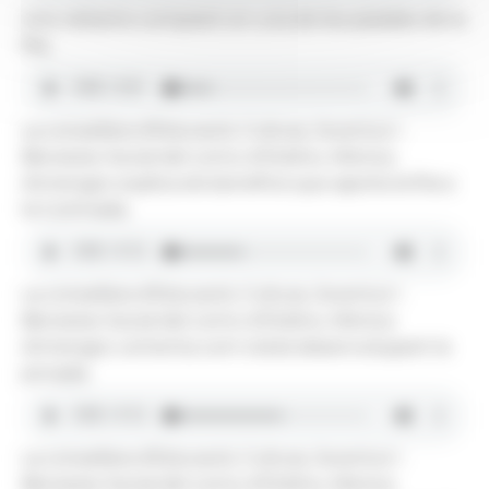
Uns visitants comprant en una de les parades de la
fira.
La consellera d'Educació, Cultura, Joventut i
Benestar Social del comú d'Ordino, Mònica
Armengol, explica els beneficis que aporta la fira a
la Cortinada.
La consellera d'Educació, Cultura, Joventut i
Benestar Social del comú d'Ordino, Mònica
Armengol, comenta com s'està desenvolupant la
jornada.
La consellera d'Educació, Cultura, Joventut i
Benestar Social del comú d'Ordino, Mònica