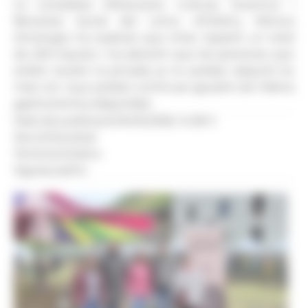
La consellera d'Educació, Cultura, Joventut i
Benestar Social del comú d'Ordino, Mònica
Armengol, ha explicat que s'han repartit un total
de 200 tiquets i ha advertit que les persones que
arribin durant la jornada ja no podran adquirir-ne
més, tot i que podran continuar gaudint de l'oferta
gastronòmica disponible.
Data de publicació:
16.05.2026, 14.36 h
Secció:
Societat
Territoris:
Ordino
Signatura:
R.S.