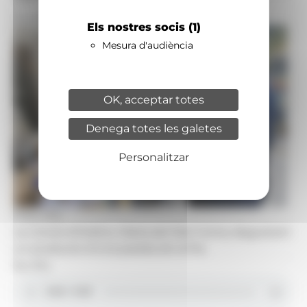
Foto: R.S.
Durant una degustació de la fira.
Els nostres socis
(1)
Mesura d'audiència
OK, acceptar totes
Denega totes les galetes
Personalitzar
Foto: R.S.
La cònsol d'Ordino, Maria del Mar Coma, degustant
un producte d'una parada de la fira.
So: R.S.