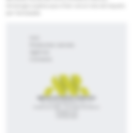
Armengol, explica que s'han venut tots els tiquets
per l'arrossada.
Inici
Productes i serveis
Agència
Contacte
Agència de Notícies Andorrana
Av. Príncep Benlloch, 43, -1, 1
Andorra la Vella - Principat d’Andorra
info@ana.ad
+376 821 600