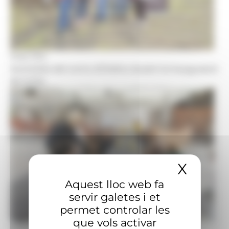
Foto: R.S.
Autoritats del comú d'Ordino durant la inauguració
de la fira.
X
Amaga
Aquest lloc web fa
servir galetes i et
permet controlar les
que vols activar