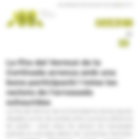
Panell de gestió de galetes
DIUMENGE 09 D'AGOST DE 2026
|
12:27 H
La Fira del Vermut de la
Cortinada arrenca amb una
bona participació i totes les
racions de l'arrossada
exhaurides
La Fira del Vermut de la Cortinada ha donat aquest
dissabte el tret de sortida amb una bona afluència
de públic i amb totes les racions de l'arrossada
popular ja venudes abans de començar l'activitat.